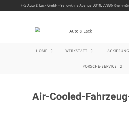
FRS Auto & Lack GmbH - Yellowknife Avenue D318, 77836 Rheinmüns
HOME
WERKSTATT
LACKIERUN
PORSCHE-SERVICE
Air-Cooled-Fahrzeug