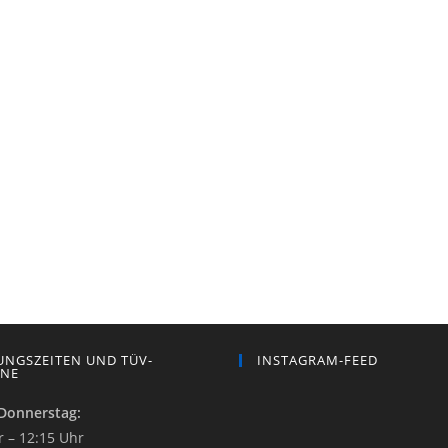
NGSZEITEN UND TÜV-
INSTAGRAM-FEED
INE
Donnerstag:
r – 12:15 Uhr