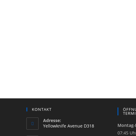
KONTAKT
ÖFFNU
TERM
Adresse:
Montag-
Yellowknife Avenue D318
07:45 Uh