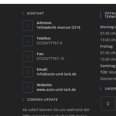
KONTAKT
ÖFFNU
TERM
Adresse:
Montag-
Yellowknife Avenue D318
07:45 Uh
Telefon:
13:00 Uh
07229/77767-0
Freitag:
07:45 Uh
Fax:
07229/77767-10
13:00 Uh
Samstag
Email:
TÜV:
Mon
info@auto-und-lack.de
Donnerst
Website:
UNSER
www.auto-und-lack.de
CORONA-UPDATE
Ab sofort können Sie uns während der