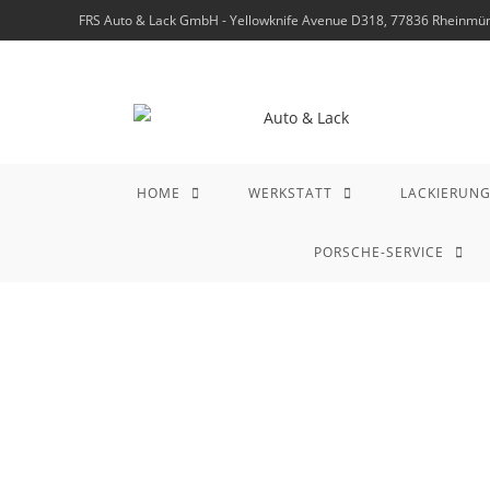
FRS Auto & Lack GmbH - Yellowknife Avenue D318, 77836 Rheinmüns
HOME
WERKSTATT
LACKIERUN
PORSCHE-SERVICE