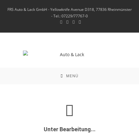
FRS Auto & Lack GmbH - Yellowknife Avenue D318, 77836 Rheinmünster
- Tel.: 07229/77767-0
MENÜ
Unter Bearbeitung...