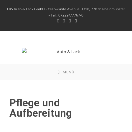
FRS Auto & Lack GmbH - Yellowknife Avenue D318, 77836 Rheinmünster
- Tel.: 07229/77767-0
MENÜ
Pflege und
Aufbereitung