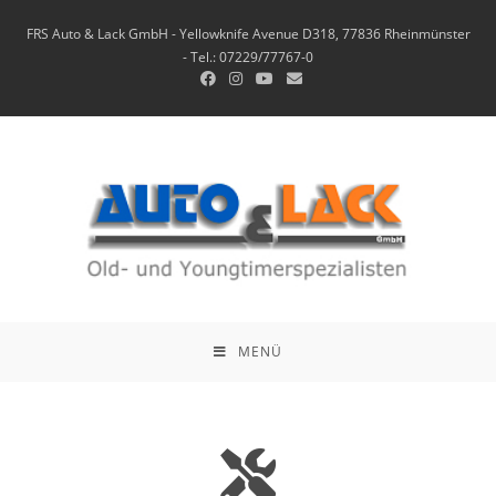
FRS Auto & Lack GmbH - Yellowknife Avenue D318, 77836 Rheinmünster
- Tel.: 07229/77767-0
MENÜ